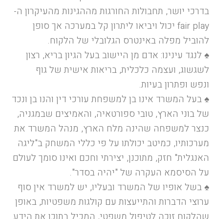
בדרכי יושר, תחבולות החורגות מההגינות מהעיקרון ה-
fair play יכול ויביאו ליתרון קל במערכה אך סופן
להוביל מפלה באינטרס הגלובלי של הלקוח.
♠
לנגד עינינו: אדם מן היישוב בעל הגיון בריא, רצון
לשגשוג, ועצמה כלכלית, בריאות אישית של גוף
ונפש ופתרון בעיות.
♠
בעל המשרד אינו בן למשפחת עורכי דין והנו בן ונכד
של בוני הארץ, טובי ספורטאיה, והאמיצים שבמגניה,
כנצר למשפחה שהינה מלח הארץ, מנהל המשרד את
מערכותיו, כמיטב יכולתו על פי כללי המשחק ב"ליגה
האנגלית" חזק, מתוכנן, יצירתי וחכם ואינו סומך לעולם
על הסיסמא העקרה של "יהיה בסדר".
♠
בשל אופיו של המשרד ובעליו, יש למשרד אין סוף
ערוצי הדברות והתייעצות עם קולגות משפטיות, באופן
שהלקוח זוכה לטיפול משפטי, המכיל בתוכו את הידע