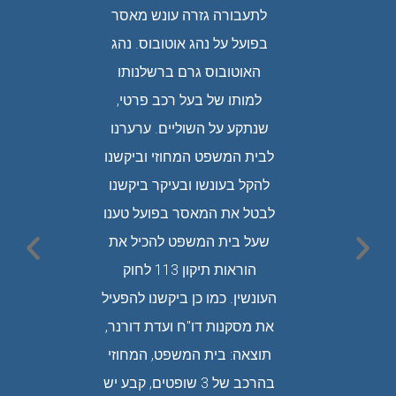
 במוסך.
לתעבורה גזרה עונש מאסר
הנהגת
ההילוכים
בפועל על נהג אוטובוס. נהג
כאש
ל נסיעה
האוטובוס גרם ברשלנותו
נסיעת
ים יצאו
למותו של בעל רכב פרטי,
עוזבת 
ס זינק
שנתקע על השוליים. ערערנו
למסור
ס דרס
לבית המשפט המחוזי וביקשנו
בו. הנ
ל בעל
להקל בעונשו ובעיקר ביקשנו
עונש ש
עד תום
לבטל את המאסר בפועל טענו
בתי ה
כנגדו.
שעל בית המשפט להכיל את
רבה סי
 המשפט
הוראות תיקון 113 לחוק
בחקירה.
העונשין. כמו כן ביקשנו להפעיל
ק רב
את מסקנות דו"ח ועדת דורנר,
טלנו ספק
תוצאה: בית המשפט, המחוזי
שרשלנותו
בהרכב של 3 שופטים, קבע יש