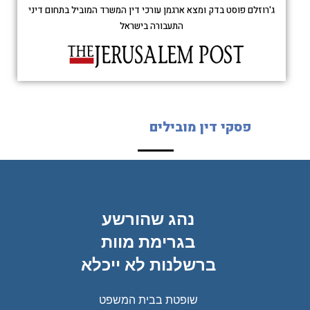
ג'רוזלם פוסט בדק ומצא ארגמן עורכי דין המשרד המוביל בתחום דיני
התעבורה בישראל
פסקי דין מובילים
ית –
נהג שהורשע
הנא
זיר
בגרימת מוות
מק
הג
ברשלנות לא ייכלא
מ
פרטי
 נדרש
שופטת בבית המשפט