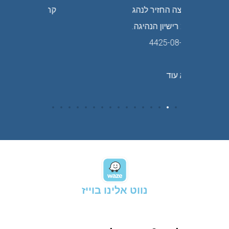
יר לנהג
קרא עוד
 הנהיגה.
נווט אלינו בוייז