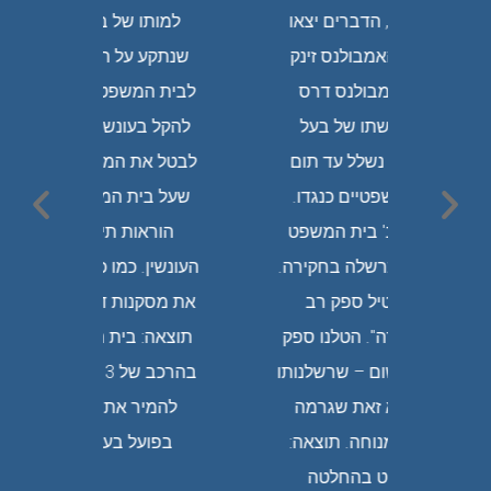
ים יצאו
למותו של בעל רכב פרטי,
עוזבת 
ס זינק
שנתקע על השוליים. ערערנו
למסור
ס דרס
לבית המשפט המחוזי וביקשנו
בו. הנ
ל בעל
להקל בעונשו ובעיקר ביקשנו
עונש ש
עד תום
לבטל את המאסר בפועל טענו
בתי ה
כנגדו.
שעל בית המשפט להכיל את
רבה סי
 המשפט
הוראות תיקון 113 לחוק
בחקירה.
העונשין. כמו כן ביקשנו להפעיל
ק רב
את מסקנות דו"ח ועדת דורנר,
טלנו ספק
תוצאה: בית המשפט, המחוזי
שרשלנותו
בהרכב של 3 שופטים, קבע יש
 שגרמה
להמיר את עונש המאסר
תוצאה:
בפועל בעבודות שירות.
חלטה