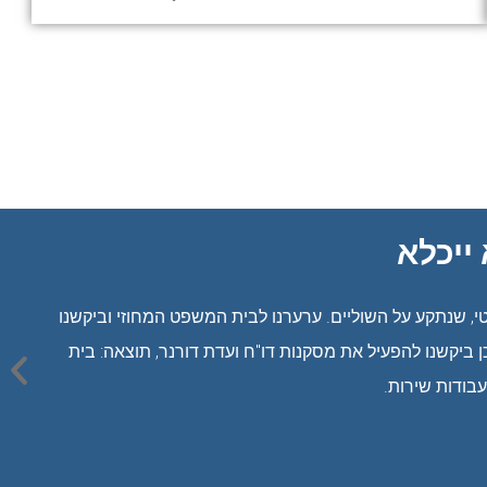
ייכלא
, שנתקע על השוליים. ערערנו לבית המשפט המחוזי וביקשנו
פועל טענו שעל בית המשפט להכיל את הוראות תיקון 113 לחוק העונשין. כמו כן ביקשנו להפעיל את מסקנות דו"ח ועדת דורנר, תוצאה: בית