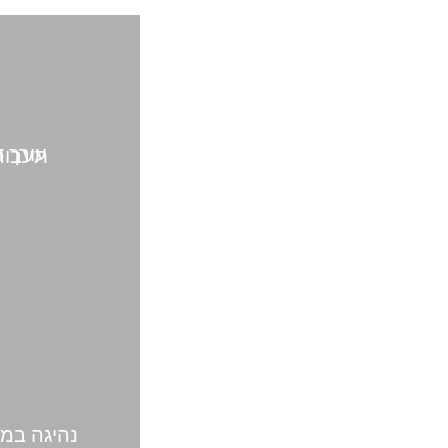
עורך דין תע
נהיגה במ