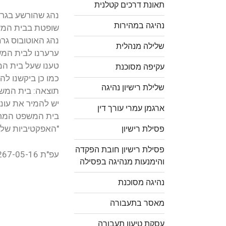
תאונת דרכים קטלנית
נהג שהורשע בגרי
נהיגה במהירות
שופטת בבית המשפ
נהג האוטובוס גרם
שלילה מנהלית
ערערנו לבית המש
טענו שעל בית המשפט לה
עקיפה מסוכנת
כמו כן ביקשנו לה
שלילת רישיון נהיגה
תוצאה: בית המשפט, המ
יש להמיר את עונ
ארגמן עמרי עורך דין
בית המשפט המחוז
"האפקטיביות של 
פסילת רישיון
פסילת רישיון חובת הפקדה
עפ"ת 1267-05-16
והימנעות מנהיגה בפסילה
נהיגה מסוכנת
מאסר בתעבורה
עסקת טיעון תעבורה