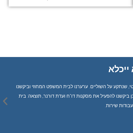
ייכלא
, שנתקע על השוליים. ערערנו לבית המשפט המחוזי וביקשנו
פועל טענו שעל בית המשפט להכיל את הוראות תיקון 113 לחוק העונשין. כמו כן ביקשנו להפעיל את מסקנות דו"ח ועדת דורנר, תוצאה: בית