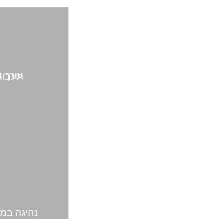
עורך דין תע
נהיגה במ