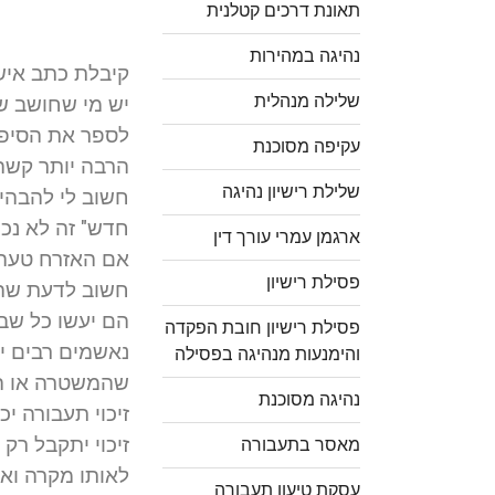
תאונת דרכים קטלנית
נהיגה במהירות
קיבלת כתב איש
שלילה מנהלית
יש מי שחושב ש
לספר את הסיפו
עקיפה מסוכנת
הרבה יותר קשה 
שלילת רישיון נהיגה
חשוב לי להבהי
חדש" זה לא נכ
ארגמן עמרי עורך דין
אם האזרח טעה ב
פסילת רישיון
חשוב לדעת שהפ
הם יעשו כל שב
פסילת רישיון חובת הפקדה
נאשמים רבים י
והימנעות מנהיגה בפסילה
שהמשטרה או הת
נהיגה מסוכנת
זיכוי תעבורה י
זיכוי יתקבל ר
מאסר בתעבורה
לאותו מקרה ואת
עסקת טיעון תעבורה