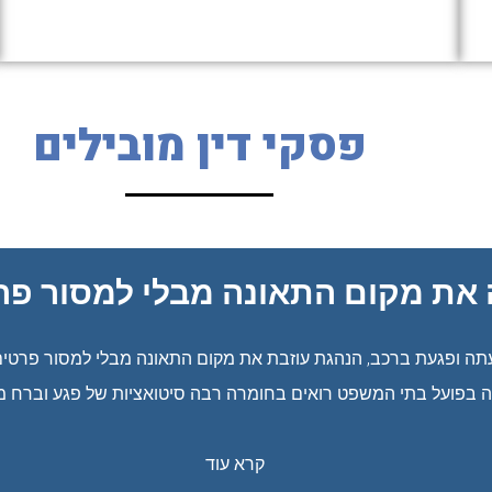
פסקי דין מובילים
ן שתי תאונות ברצף – הגשנו בקשה לביטו
לאלתר
מידים באוטובוס, ממוגן השוקל 19 טון. אותה עת נסע הנהג בעקבות רכב מסחרי. לטענת המש
ל עת את רכבו על מנת למנוע תאונה וכתוצאה מכך התנגש ברכב המס