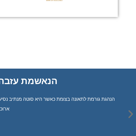
נפסל ל-60 יום בגי
הנהג הסיע תל
בכ