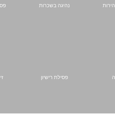
הירות
נהיגה בשכרות
פסי
ה
פסילת רישיון
זי