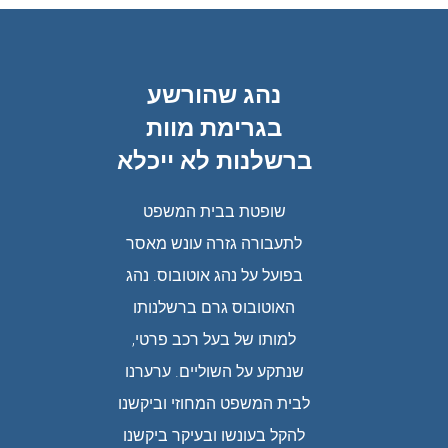
ית –
נהג שהורשע
הנא
זיר
בגרימת מוות
מק
הג
ברשלנות לא ייכלא
מ
פרטי
 נדרש
שופטת בבית המשפט
 במוסך.
לתעבורה גזרה עונש מאסר
הנהגת
ההילוכים
בפועל על נהג אוטובוס. נהג
כאש
ל נסיעה
האוטובוס גרם ברשלנותו
נסיעת
ים יצאו
למותו של בעל רכב פרטי,
עוזבת 
ס זינק
שנתקע על השוליים. ערערנו
למסור
ס דרס
לבית המשפט המחוזי וביקשנו
בו. הנ
ל בעל
להקל בעונשו ובעיקר ביקשנו
עונש ש