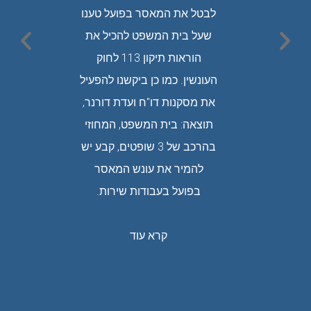
עד תום
לבטל את המאסר בפועל טענו
בתי ה
כנגדו.
שעל בית המשפט להכיל את
רבה סי
 המשפט
הוראות תיקון 113 לחוק
בחקירה.
העונשין. כמו כן ביקשנו להפעיל
ק רב
את מסקנות דו"ח ועדת דורנר,
טלנו ספק
תוצאה: בית המשפט, המחוזי
שרשלנותו
בהרכב של 3 שופטים, קבע יש
 שגרמה
להמיר את עונש המאסר
תוצאה:
בפועל בעבודות שירות.
חלטה
יר לנהג
קרא עוד
 הנהיגה.