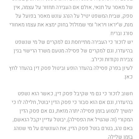
של מאסר על תנאי, אולם אם העבירה תחזור על עצמה, אין
ספק, שבית המשפט יטיל על הנהג עונש מאסר בפועל על
מנת, ש"יראו ויראו" ומי שמזלזל בחוק ימצא את עצמו מאחורי
סורג ובריח.
יש לזכור כי העבירה מתייחסת גם למקרים של מי שנשפט
בהיעדרו, וגם למקרים של פסילה מטעם משרד הרישוי בגין
צבירת נקודות וכיו"ב.
לעיון בפרק פסילה בהעדר הופע וביטול פסק דין בהעדר לחץ
כאן
.
חשוב לזכור כי גם מי שקיבל פסק דין, כאשר הוא נשפט
בהיעדרו, וגם אם הוא סבור כי פסק הדין יבוטל, חלילה לו כי
ימשיך לנסוע בזמן פסילה יתרה מזאת, גם אם פסק הדין
המקורי (זה שהטיל את הפסילה), יבוטל עדיין יקבל הנאשם,
באם נהג, בטרם בוטל פסק הדין, את העונשים על מי שנוהג
בזמן שלילה.