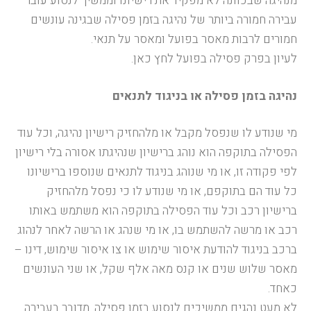
מנהיגה שבכוונה לא מפקיד את רישיונו וממשיך לנסוע עובר
עבירה חמורה ביותר של נהיגה בזמן פסילה שבגינה עונשים
חמורים לרבות מאסר בפועל ומאסר על תנאי.
לעיון בפרק פסילה בפועל לחץ כאן.
נהיגה בזמן פסילה או בניגוד לתנאים
מי שנודע לו שנפסל מקבל או מלהחזיק רישיון נהיגה, וכל עוד
הפסילה בתוקפה הוא נוהג ברישיון שנהיגתו אסורה בלי רישיון
לפי פקודה זו, או מי שנוהג בניגוד לתנאים שנוספו ברישיונו
כל עוד הם בתוקפם, או מי שנודע לו כי נפסל מלהחזיק
ברישיון רכב וכל עוד הפסילה בתוקפה הוא משתמש באותו
רכב או מרשה להשתמש בו, או מי שנהג או הרשה לאחר לנהוג
ברכב בניגוד להודעת איסור שימוש או צו איסור שימוש, דינו –
מאסר שלוש שנים או קנס מאה אלף שקל, או שני העונשים
כאחד.
לא מעט נהגים ממשיכים לנסוע בזמן פסילה. מדובר בעבירה