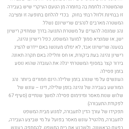
שהמשטרה נלחמת בה בחומרה מן הטעם העיקרי שיש בעבירה
זו בבחינת זלזול רבתי בחוק. בכדי להלחם בתופעה זו ומציבה
המשטרה מארבים לנהגים שרישיונם נשלל.
נהג שמנסה להערים על משטרת התנועה בדרך שמחזיק רישיון
ישן, או שמוציא סמוך למועד המשפט, כפל רישיון נהיגה,
בטענה שרישיונו אבד, לא ימלט מעונשו באם יידרש להציג
רישיון נהיגה בעת ביקורת, או חס וחלילה באם תקרה תאונה.
בירור קצר במסוף המשטרתי יגלה את העובדה שהוא נוסע
בזמן פסילה.
העונשים על מי שנוהג בזמן שלילה הינם חמורים ביותר. נהג
המורשע בעבירה של נהיגה בזמן שלילה, דינו – עונש של
שלוש שנות מאסר ומינימום פסילה למשך שנתיים (סעיף 67
לפקודת התעבורה).
תפקידו של עורך הדין לתעבורה, למנוע מבית המשפט
לתעבורה, מלהטיל עונש מאסר בפועל על מי שביצע העבירה,
בפעם הראשונה, ולשכנע את בית המשפט, להסתפק בעונש