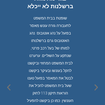
הג
ברשלנות לא ייכלא
מ
פרטי
 נדרש
שופטת בבית המשפט
 במוסך.
לתעבורה גזרה עונש מאסר
הנהגת
ההילוכים
בפועל על נהג אוטובוס. נהג
כאש
ל נסיעה
האוטובוס גרם ברשלנותו
נסיעת
ים יצאו
למותו של בעל רכב פרטי,
עוזבת 
ס זינק
שנתקע על השוליים. ערערנו
למסור
ס דרס
לבית המשפט המחוזי וביקשנו
בו. הנ
ל בעל
להקל בעונשו ובעיקר ביקשנו
עונש ש
עד תום
לבטל את המאסר בפועל טענו
בתי ה
כנגדו.
שעל בית המשפט להכיל את
רבה סי
 המשפט
הוראות תיקון 113 לחוק
בחקירה.
העונשין. כמו כן ביקשנו להפעיל