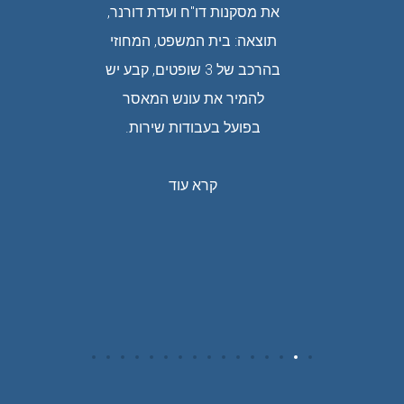
ק רב
את מסקנות דו"ח ועדת דורנר,
טלנו ספק
תוצאה: בית המשפט, המחוזי
שרשלנותו
בהרכב של 3 שופטים, קבע יש
 שגרמה
להמיר את עונש המאסר
תוצאה:
בפועל בעבודות שירות.
חלטה
יר לנהג
קרא עוד
 הנהיגה.