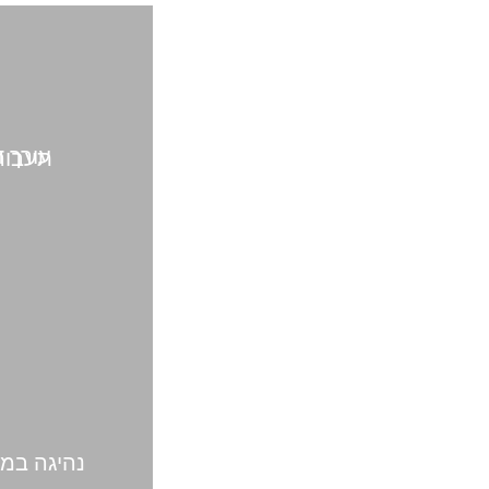
עורך דין תע
נהיגה במ