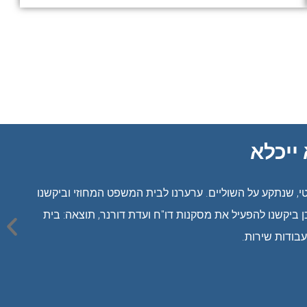
ייכלא
, שנתקע על השוליים. ערערנו לבית המשפט המחוזי וביקשנו
פועל טענו שעל בית המשפט להכיל את הוראות תיקון 113 לחוק העונשין. כמו כן ביקשנו להפעיל את מסקנות דו"ח ועדת דורנר, תוצאה: בית